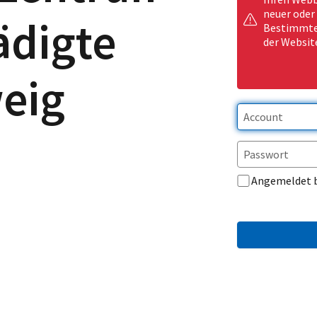
neuer oder
ädigte
Bestimmte 
der Websit
eig
Angemeldet 