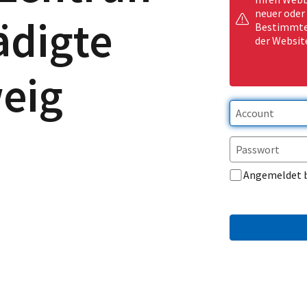
neuer oder
ädigte
Bestimmte 
der Websit
eig
Angemeldet 