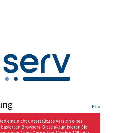
ung
Hilfe
den eine nicht unterstützte Version eines
asierten Browsers. Bitte aktualisieren Sie
rowser auf eine Chromium-Version 138 oder